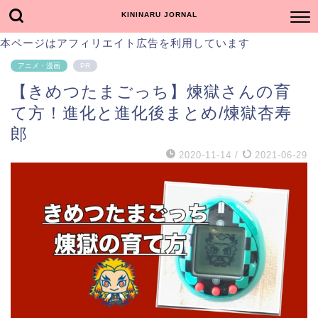
KININARU JORNAL
本ページはアフィリエイト広告を利用しています
アニメ・漫画
PR
【きめつたまごっち】煉獄さんの育
て方！進化と進化後まとめ/煉獄杏寿
郎
2020-11-14
/
2021-06-29