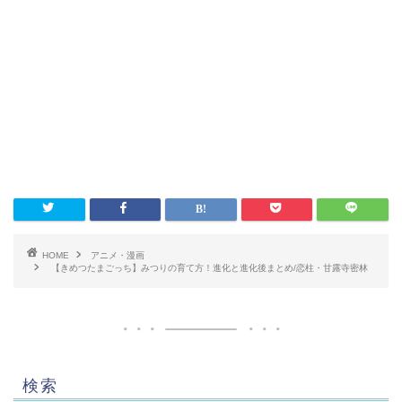
HOME
アニメ・漫画
【きめつたまごっち】みつりの育て方！進化と進化後まとめ/恋柱・甘露寺密林
検索