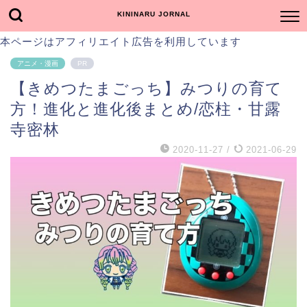
KININARU JORNAL
本ページはアフィリエイト広告を利用しています
アニメ・漫画
PR
【きめつたまごっち】みつりの育て
方！進化と進化後まとめ/恋柱・甘露
寺密林
2020-11-27
/
2021-06-29