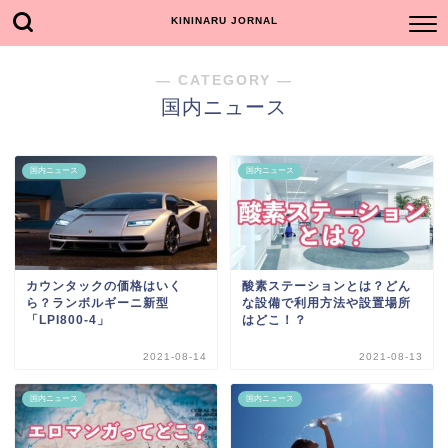
KININARU JORNAL
― CATEGORY ―
国内ニュース
国内ニュース
国内ニュース
カウンタックの価格はいく
酸素ステーションとは？どん
ら？ランボルギーニ新型
な設備で利用方法や設置場所
「LPI800-4」
はどこ！？
2021-08-14
2021-08-13
国内ニュース
国内ニュース