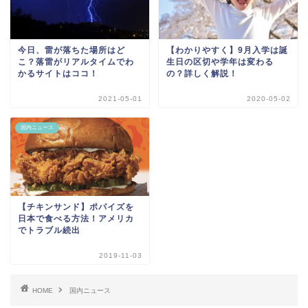
今日、雷が落ちた場所はど
【わかりやすく】9月入学は誕
こ？落雷がリアルタイムでわ
生日の区切や学年は変わる
かるサイトはココ！
の？詳しく解説！
2021-05-01
2020-05-02
国内ニュース
【チキンサンド】ポパイズを
日本で食べる方法！アメリカ
でトラブル続出
2019-11-03
HOME
国内ニュース