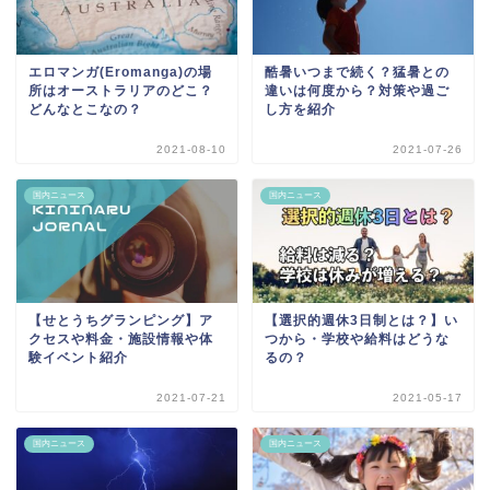
エロマンガ(Eromanga)の場
酷暑いつまで続く？猛暑との
所はオーストラリアのどこ？
違いは何度から？対策や過ご
どんなとこなの？
し方を紹介
2021-08-10
2021-07-26
国内ニュース
国内ニュース
【選択的週休3日制とは？】い
【せとうちグランピング】ア
つから・学校や給料はどうな
クセスや料金・施設情報や体
るの？
験イベント紹介
2021-07-21
2021-05-17
国内ニュース
国内ニュース