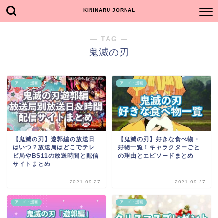
KININARU JORNAL
― TAG ―
鬼滅の刃
アニメ・漫画
アニメ・漫画
【鬼滅の刃】遊郭編の放送日
【鬼滅の刃】好きな食べ物・
はいつ？放送局はどこでテレ
好物一覧！キャラクターごと
ビ局やBS11の放送時間と配信
の理由とエピソードまとめ
サイトまとめ
2021-09-27
2021-09-27
アニメ・漫画
アニメ・漫画