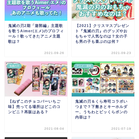
鬼滅の刃2期「遊郭編」主題歌
【2021】クリスマスプレゼン
を歌うAimer(エメ)のプロフィ
ト『鬼滅の刃』のグッズやお
ール！歌ってきたアニメ主題
もちゃで人気なのは？女の子
歌は？
も男の子も喜ぶのは何？
2021-09-26
2021-09-23
鬼滅の刃
アニメ・漫画
【ねずこのチョコバーいちご
鬼滅の刃＆くら寿司コラボい
味】売ってる場所はどこのコ
つまで？下敷きとキーホルダ
ンビニ？再販はある？
ー、うちわとビッくらポンの
内容は？
2021-08-04
2021-07-19