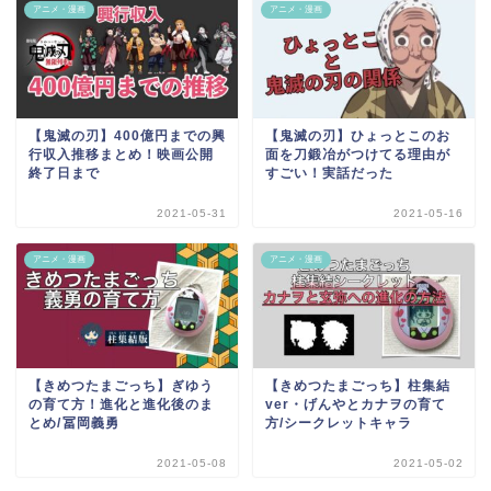
アニメ・漫画
アニメ・漫画
【鬼滅の刃】400億円までの興
【鬼滅の刃】ひょっとこのお
行収入推移まとめ！映画公開
面を刀鍛冶がつけてる理由が
終了日まで
すごい！実話だった
2021-05-31
2021-05-16
アニメ・漫画
アニメ・漫画
【きめつたまごっち】ぎゆう
【きめつたまごっち】柱集結
の育て方！進化と進化後のま
ver・げんやとカナヲの育て
とめ/冨岡義勇
方/シークレットキャラ
2021-05-08
2021-05-02