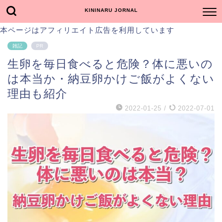
KININARU JORNAL
本ページはアフィリエイト広告を利用しています
雑記
PR
生卵を毎日食べると危険？体に悪いの
は本当か・納豆卵かけご飯がよくない
理由も紹介
2022-01-25
/
2022-07-01