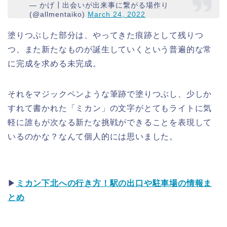
— かげ┃出会いが出来事に繋がる場作り
(@allmentaiko)
March 24, 2022
塗りつぶした部分は、やってきた痕跡として残りつ
つ、また新たなものが誕生していくという普遍的な常
に完成を求める未完成。
それをマジックペンような筆跡で塗りつぶし、少しか
すれて書かれた「ミカン」の文字がとてもライトに気
軽に誰もが次なる新たな挑戦ができることを表現して
いるのかな？なんて個人的には思いました。
▶︎
ミカン下北への行き方！駅の出口や駐車場の情報ま
とめ