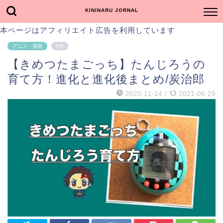
KININARU JORNAL
本ページはアフィリエイト広告を利用しています
アニメ・漫画
PR
【きめつたまごっち】たんじろうの
育て方！進化と進化後まとめ/炭治郎
2020-11-14
/
2021-06-29