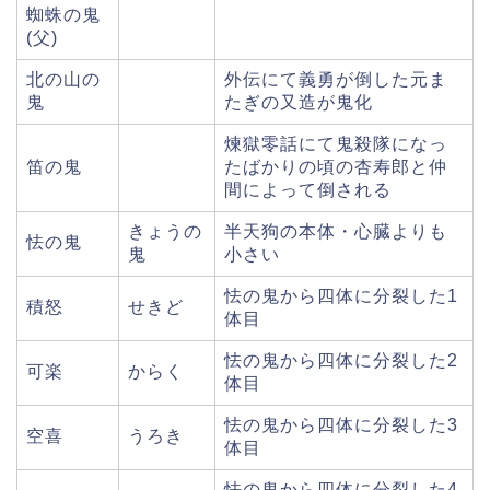
蜘蛛の鬼
(父)
北の山の
外伝にて義勇が倒した元ま
鬼
たぎの又造が鬼化
煉獄零話にて鬼殺隊になっ
笛の鬼
たばかりの頃の杏寿郎と仲
間によって倒される
きょうの
半天狗の本体・心臓よりも
怯の鬼
鬼
小さい
怯の鬼から四体に分裂した1
積怒
せきど
体目
怯の鬼から四体に分裂した2
可楽
からく
体目
怯の鬼から四体に分裂した3
空喜
うろき
体目
怯の鬼から四体に分裂した4