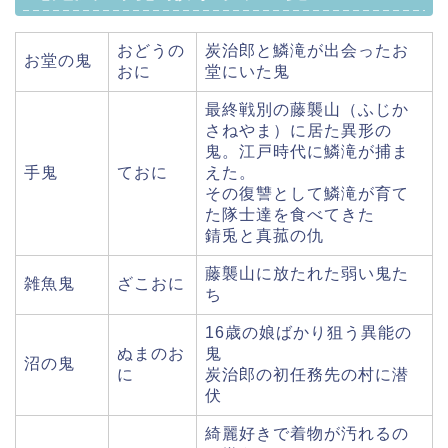
おどうの
炭治郎と鱗滝が出会ったお
お堂の鬼
おに
堂にいた鬼
最終戦別の藤襲山（ふじか
さねやま）に居た異形の
鬼。江戸時代に鱗滝が捕ま
手鬼
ておに
えた。
その復讐として鱗滝が育て
た隊士達を食べてきた
錆兎と真菰の仇
藤襲山に放たれた弱い鬼た
雑魚鬼
ざこおに
ち
16歳の娘ばかり狙う異能の
ぬまのお
鬼
沼の鬼
に
炭治郎の初任務先の村に潜
伏
綺麗好きで着物が汚れるの