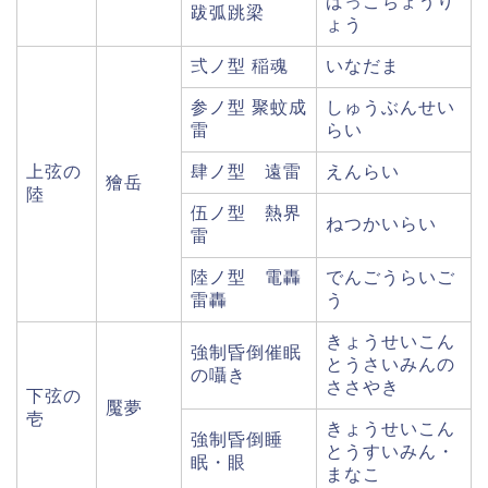
ばっこちょうり
跋弧跳梁
ょう
弍ノ型 稲魂
いなだま
参ノ型 聚蚊成
しゅうぶんせい
雷
らい
上弦の
肆ノ型 遠雷
えんらい
獪岳
陸
伍ノ型 熱界
ねつかいらい
雷
陸ノ型 電轟
でんごうらいご
雷轟
う
きょうせいこん
強制昏倒催眠
とうさいみんの
の囁き
ささやき
下弦の
魘夢
壱
きょうせいこん
強制昏倒睡
とうすいみん・
眠・眼
まなこ