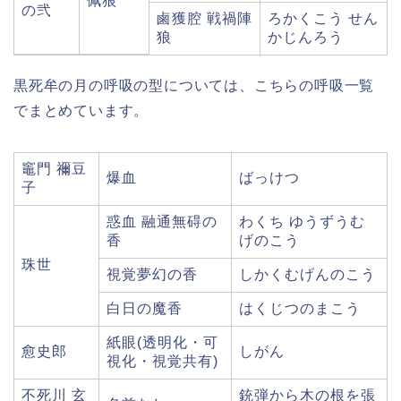
佩狼
の弐
鹵獲腔 戦禍陣
ろかくこう せん
狼
かじんろう
黒死牟の月の呼吸の型については、こちらの呼吸一覧
でまとめています。
竈門 禰豆
爆血
ばっけつ
子
惑血 融通無碍の
わくち ゆうずうむ
香
げのこう
珠世
視覚夢幻の香
しかくむげんのこう
白日の魔香
はくじつのまこう
紙眼(透明化・可
愈史郎
しがん
視化・視覚共有)
不死川 玄
銃弾から木の根を張