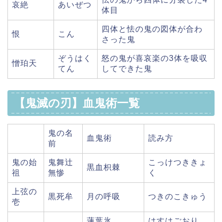
哀絶
あいぜつ
体目
四体と怯の鬼の図体が合わ
恨
こん
さった鬼
ぞうはく
怒の鬼が喜哀楽の3体を吸収
憎珀天
てん
してできた鬼
【鬼滅の刃】血鬼術一覧
鬼の名
血鬼術
読み方
前
鬼の始
鬼舞辻
こっけつききょ
黒血枳棘
祖
無惨
く
上弦の
黒死牟
月の呼吸
つきのこきゅう
壱
蓮葉氷
はすはごおり