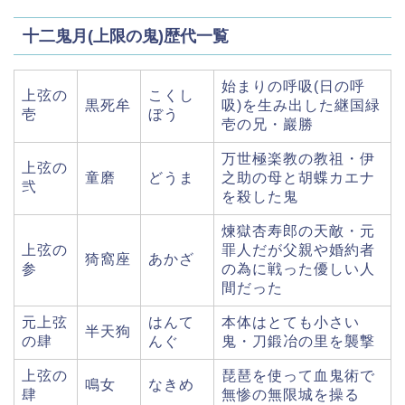
十二鬼月(上限の鬼)歴代一覧
始まりの呼吸(日の呼
上弦の
こくし
黒死牟
吸)を生み出した継国緑
壱
ぼう
壱の兄・巖勝
万世極楽教の教祖・伊
上弦の
童磨
どうま
之助の母と胡蝶カエナ
弐
を殺した鬼
煉獄杏寿郎の天敵・元
上弦の
罪人だが父親や婚約者
猗窩座
あかざ
参
の為に戦った優しい人
間だった
元上弦
はんて
本体はとても小さい
半天狗
の肆
んぐ
鬼・刀鍛冶の里を襲撃
上弦の
琵琶を使って血鬼術で
鳴女
なきめ
肆
無惨の無限城を操る