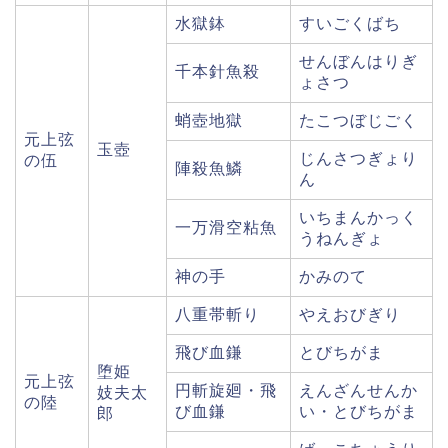
水獄鉢
すいごくばち
せんぼんはりぎ
千本針魚殺
ょさつ
蛸壺地獄
たこつぼじごく
元上弦
玉壺
じんさつぎょり
の伍
陣殺魚鱗
ん
いちまんかっく
一万滑空粘魚
うねんぎょ
神の手
かみのて
八重帯斬り
やえおびぎり
飛び血鎌
とびちがま
堕姫
元上弦
円斬旋廻・飛
えんざんせんか
妓夫太
の陸
び血鎌
い・とびちがま
郎