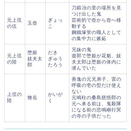
刀鍛冶の里の場所を見
つけ出した鬼
元上弦
ぎょっ
芸術的で壺から壺へ移
玉壺
の伍
こ
動する
鋼鐵塚蛍の職人として
の集中力に嫉妬
兄妹の鬼
堕姫
だき
元上弦
遊郭で堕姫が花魁、妓
妓夫太
ぎゅう
の陸
夫太郎は堕姫の体内に
郎
たろう
潜んでいた
善逸の元兄弟子、雷の
呼吸の壱の型だけ使え
ない
上弦の
かいが
獪岳
元鳴柱の桑島慈悟郎の
陸
く
元へ来る前は、鬼殺隊
になる前の悲鳴嶼行冥
の寺の子供だった