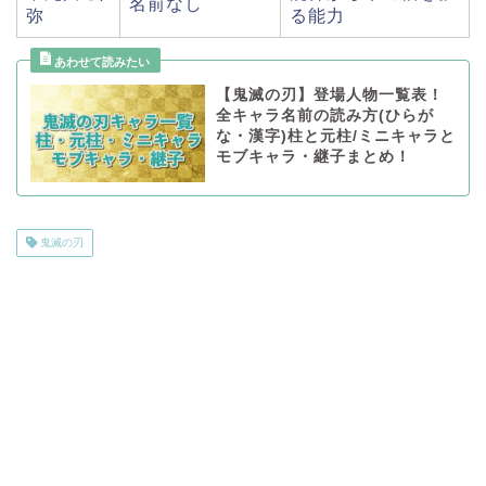
名前なし
弥
る能力
【鬼滅の刃】登場人物一覧表！
全キャラ名前の読み方(ひらが
な・漢字)柱と元柱/ミニキャラと
モブキャラ・継子まとめ！
鬼滅の刃