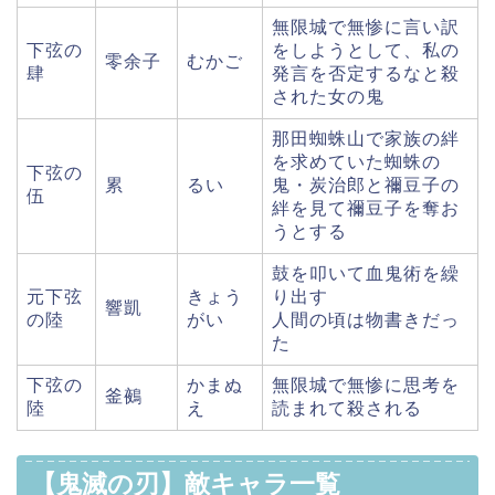
無限城で無惨に言い訳
下弦の
をしようとして、私の
零余子
むかご
肆
発言を否定するなと殺
された女の鬼
那田蜘蛛山で家族の絆
を求めていた蜘蛛の
下弦の
累
るい
鬼・炭治郎と禰豆子の
伍
絆を見て禰豆子を奪お
うとする
鼓を叩いて血鬼術を繰
元下弦
きょう
り出す
響凱
の陸
がい
人間の頃は物書きだっ
た
下弦の
かまぬ
無限城で無惨に思考を
釜鵺
陸
え
読まれて殺される
【鬼滅の刃】敵キャラ一覧