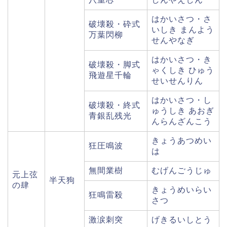
はかいさつ・さ
破壊殺・砕式
いしき まんよう
万葉閃柳
せんやなぎ
はかいさつ・き
破壊殺・脚式
ゃくしき ひゅう
飛遊星千輪
せいせんりん
はかいさつ・し
破壊殺・終式
ゅうしき あおぎ
青銀乱残光
んらんざんこう
きょうあつめい
狂圧鳴波
は
無間業樹
むげんごうじゅ
元上弦
半天狗
の肆
きょうめいらい
狂鳴雷殺
さつ
激涙刺突
げきるいしとう