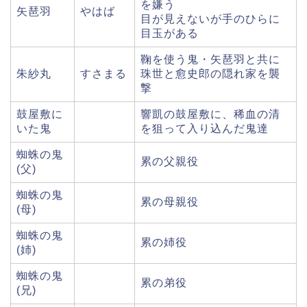
を嫌う
矢琶羽
やはば
目が見えないが手のひらに
目玉がある
鞠を使う鬼・矢琶羽と共に
朱紗丸
すさまる
珠世と愈史郎の隠れ家を襲
撃
鼓屋敷に
響凱の鼓屋敷に、稀血の清
いた鬼
を狙って入り込んだ鬼達
蜘蛛の鬼
累の父親役
(父)
蜘蛛の鬼
累の母親役
(母)
蜘蛛の鬼
累の姉役
(姉)
蜘蛛の鬼
累の弟役
(兄)