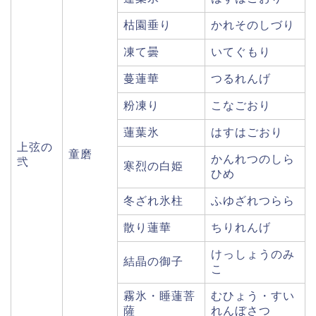
枯園垂り
かれそのしづり
凍て曇
いてぐもり
蔓蓮華
つるれんげ
粉凍り
こなごおり
蓮葉氷
はすはごおり
上弦の
童磨
かんれつのしら
弐
寒烈の白姫
ひめ
冬ざれ氷柱
ふゆざれつらら
散り蓮華
ちりれんげ
けっしょうのみ
結晶の御子
こ
霧氷・睡蓮菩
むひょう・すい
薩
れんぼさつ