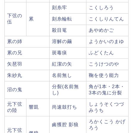
刻糸牢
こくしろう
下弦の
累
刻糸輪転
こくしりんてん
伍
殺目篭
あやめかご
累の姉
溶解の繭
ようかいのまゆ
累の兄
斑毒痰
ふどくたん
矢琶羽
紅潔の矢
こうけつのや
朱紗丸
名前無し
鞠を使う能力
分裂(名前無
角が1本・2本・
沼の鬼
し)
3本の鬼に分裂
元下弦
しょうそくつづ
響凱
尚速鼓打ち
の陸
みうち
ろかくこう かげ
鹵獲腔 影狼
ろう
元下弦