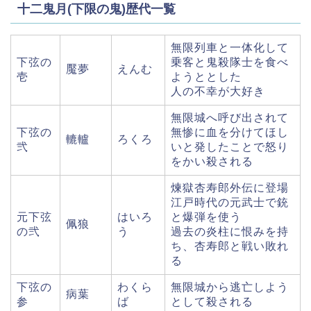
十二鬼月(下限の鬼)歴代一覧
無限列車と一体化して
下弦の
乗客と鬼殺隊士を食べ
魘夢
えんむ
壱
ようととした
人の不幸が大好き
無限城へ呼び出されて
下弦の
無惨に血を分けてほし
轆轤
ろくろ
弐
いと発したことで怒り
をかい殺される
煉獄杏寿郎外伝に登場
江戸時代の元武士で銃
元下弦
はいろ
と爆弾を使う
佩狼
の弐
う
過去の炎柱に恨みを持
ち、杏寿郎と戦い敗れ
る
下弦の
わくら
無限城から逃亡しよう
病葉
参
ば
として殺される