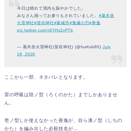
今日は晴れて境内も賑やかでした。
みなさん揃ってお参りもされていました。
#葛木坐
火雷神社
#笛吹神社
#葛城市
#鬼滅の刃
#善逸
pic.twitter.com/r6YHz2vPTk
— 葛木坐火雷神社(笛吹神社) (@fuefuki85)
July
18, 2020
ここから一部、ネタバレとなります。
雷の呼吸は陸ノ型（ろくのかた）までしかありませ
ん。
壱ノ型しか使えなかった善逸が、自ら漆ノ型（しちの
かた）を編み出した必殺技名が…