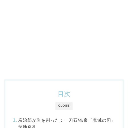
目次
CLOSE
炭治郎が岩を割った：一刀石/奈良「鬼滅の刃」
聖地巡礼