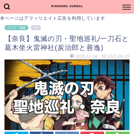
KININARU JORNAL
本ページはアフィリエイト広告を利用しています
アニメ・漫画
PR
【奈良】鬼滅の刃・聖地巡礼/一刀石と
葛木坐火雷神社(炭治郎と善逸)
2020-12-04
/
2021-06-29