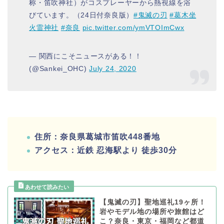
称・笛吹神社）がコスプレーヤーから熱視線を浴
びています。（24日付奈良版）
#鬼滅の刃
#葛木坐
火雷神社
#奈良
pic.twitter.com/ymVTOImCwx
— 関西にこそニュースがある！！
(@Sankei_OHC)
July 24, 2020
住所：奈良県葛城市笛吹448番地
アクセス：近鉄 忍海駅より 徒歩30分
【鬼滅の刃】聖地巡礼19ヶ所！
岩やモデル地の場所や旅館はど
こ？奈良・東京・福岡など都道