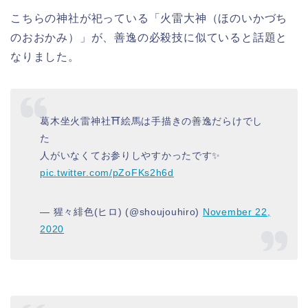
こちらの神社が祀っている「火雷大神（ほのいかづち
のおおかみ）」が、善逸の必殺技に似ていると話題と
なりました。
葛木坐火雷神社⛩絵馬は手描きの善逸だらけでし
た
人がいなくてお参りしやすかったです✨
pic.twitter.com/pZoFKs2h6d
— 猩々緋色(ヒロ) (@shoujouhiro)
November 22,
2020