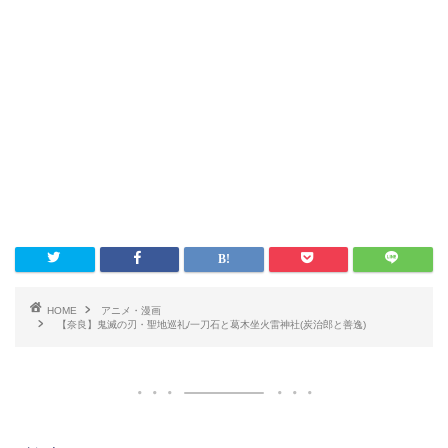
HOME
アニメ・漫画
【奈良】鬼滅の刃・聖地巡礼/一刀石と葛木坐火雷神社(炭治郎と善逸)