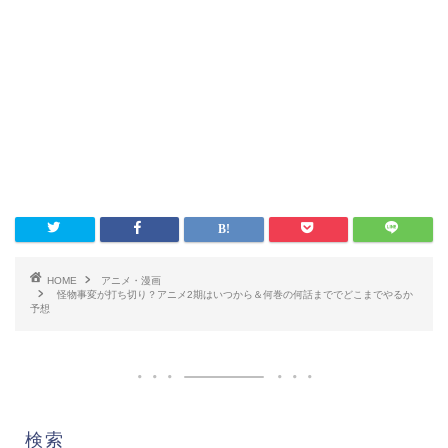
HOME
アニメ・漫画
怪物事変が打ち切り？アニメ2期はいつから＆何巻の何話まででどこまでやるか
予想
検索