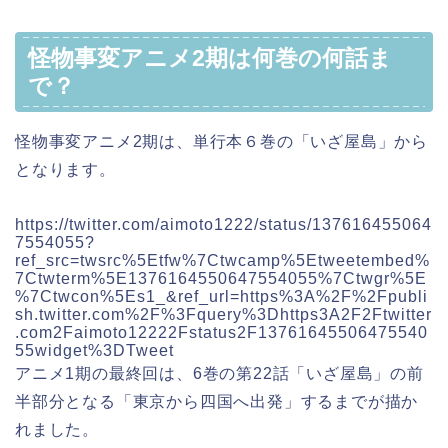
怪物事変アニメ2期は何巻の何話ま
で？
怪物事変アニメ2期は、単行本６巻の「いざ屋島」から
となります。
https://twitter.com/aimoto1222/status/137616455064
7554055?
ref_src=twsrc%5Etfw%7Ctwcamp%5Etweetembed%
7Ctwterm%5E1376164550647554055%7Ctwgr%5E
%7Ctwcon%5Es1_&ref_url=https%3A%2F%2Fpubli
sh.twitter.com%2F%3Fquery%3Dhttps3A2F2Ftwitter
.com2Faimoto12222Fstatus2F13761645506475540
55widget%3DTweet
アニメ1期の最終回は、6巻の第22話「いざ屋島」の前
半部分となる「東京から四国へ出発」するまでが描か
れました。