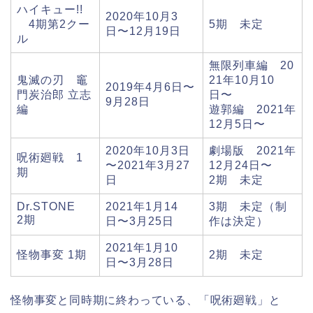
ハイキュー!!
2020年10月3
4期第2クー
5期 未定
日〜12月19日
ル
無限列車編 20
鬼滅の刃 竈
21年10月10
2019年4月6日〜
門炭治郎 立志
日〜
9月28日
編
遊郭編 2021年
12月5日〜
2020年10月3日
劇場版 2021年
呪術廻戦 1
〜2021年3月27
12月24日〜
期
日
2期 未定
Dr.STONE
2021年1月14
3期 未定（制
2期
日〜3月25日
作は決定）
2021年1月10
怪物事変 1期
2期 未定
日〜3月28日
怪物事変と同時期に終わっている、「呪術廻戦」と