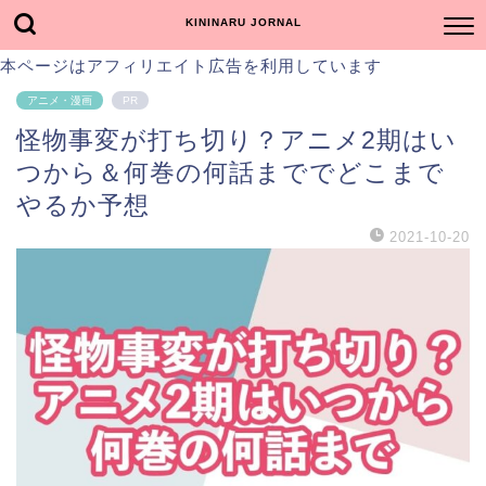
KININARU JORNAL
本ページはアフィリエイト広告を利用しています
アニメ・漫画
PR
怪物事変が打ち切り？アニメ2期はい
つから＆何巻の何話まででどこまで
やるか予想
2021-10-20