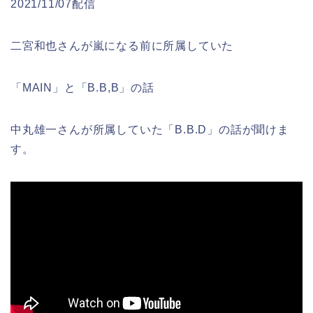
2021/11/07配信
二宮和也さんが嵐になる前に所属していた
「MAIN」と「B.B,B」の話
中丸雄一さんが所属していた「B.B.D」の話が聞けま
す。