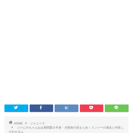
HOME
ジャニーズ
ジャにのちゃんねる相関図＆年表・分類表の回まとめ！メンバーの過去と仲良し
がわかるよ