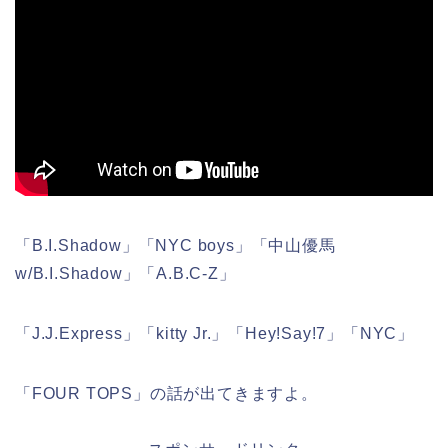
「B.I.Shadow」「NYC boys」「中山優馬
w/B.I.Shadow」「A.B.C-Z」
「J.J.Express」「kitty Jr.」「Hey!Say!7」「NYC」
「FOUR TOPS」の話が出てきますよ。