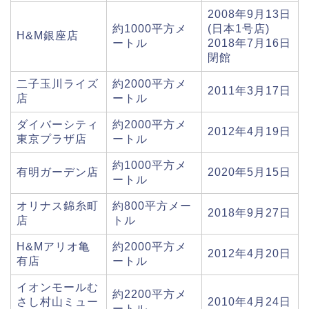
2008年9月13日
約1000平方メ
(日本1号店)
H&M銀座店
ートル
2018年7月16日
閉館
二子玉川ライズ
約2000平方メ
2011年3月17日
店
ートル
ダイバーシティ
約2000平方メ
2012年4月19日
東京プラザ店
ートル
約1000平方メ
有明ガーデン店
2020年5月15日
ートル
オリナス錦糸町
約800平方メー
2018年9月27日
店
トル
H&Mアリオ亀
約2000平方メ
2012年4月20日
有店
ートル
イオンモールむ
約2200平方メ
さし村山ミュー
2010年4月24日
ートル