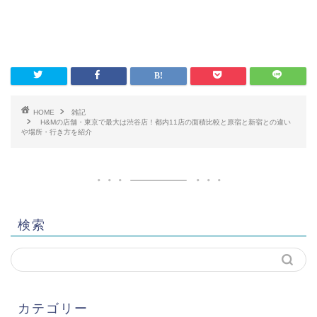
HOME
雑記
H&Mの店舗・東京で最大は渋谷店！都内11店の面積比較と原宿と新宿との違い
や場所・行き方を紹介
検索
カテゴリー