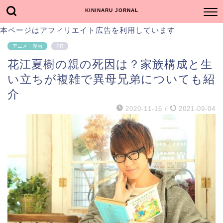
KININARU JORNAL
本ページはアフィリエイト広告を利用しています
アニメ・漫画
PR
花江夏樹の親の死因は？家族構成と生
い立ちが複雑で異母兄弟についても紹
介
2020-11-16
/
2021-09-04