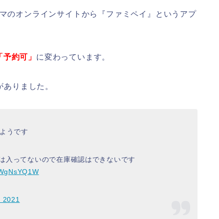
ミマのオンラインサイトから『ファミペイ』というアプ
「予約可」
に変わっています。
報がありました。
るようです
私は入ってないので在庫確認はできないです
RuWgNsYQ1W
, 2021