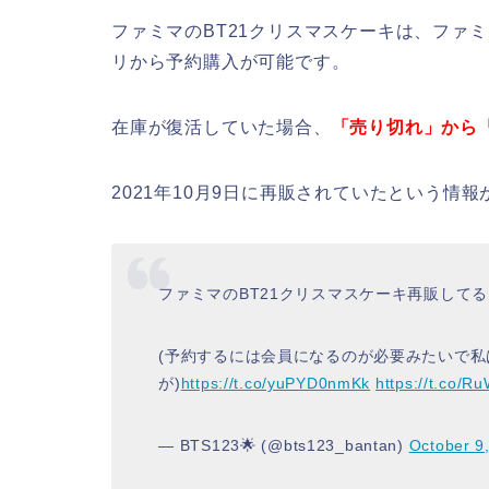
ファミマのBT21クリスマスケーキは、ファ
リから予約購入が可能です。
在庫が復活していた場合、
「売り切れ」から
2021年10月9日に再販されていたという情
ファミマのBT21クリスマスケーキ再販して
(予約するには会員になるのが必要みたいで
が)
https://t.co/yuPYD0nmKk
https://t.co/
— BTS123🌟 (@bts123_bantan)
October 9