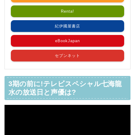
Renta!
紀伊國屋書店
eBookJapan
セブンネット
3期の前に!テレビスペシャル七海龍
水の放送日と声優は?