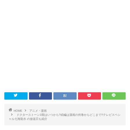
HOME
アニメ・漫画
ドクターストーン3期はいつから?続編は漫画の何巻からどこまで?テレビスペシ
ャル七海龍水 の放送日も紹介