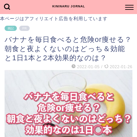
KININARU JORNAL
本ページはアフィリエイト広告を利用しています
雑記
PR
バナナを毎日食べると危険or痩せる？
朝食と夜よくないのはどっち＆効能
と1日1本と2本効果的なのは？
2022-01-05
/
2022-01-26