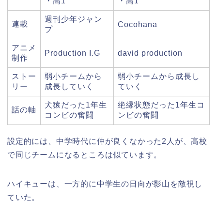
・高1
・高1
週刊少年ジャン
連載
Cocohana
プ
アニメ
Production I.G
david production
制作
ストー
弱小チームから
弱小チームから成長し
リー
成長していく
ていく
犬猿だった1年生
絶縁状態だった1年生コ
話の軸
コンビの奮闘
ンビの奮闘
設定的には、中学時代に仲が良くなかった2人が、高校
で同じチームになるところは似ています。
ハイキューは、一方的に中学生の日向が影山を敵視し
ていた。