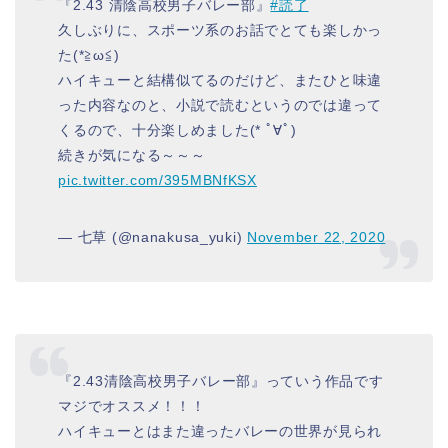
『2.43 清陰高校男子バレー部』
#読了
久しぶりに、スポーツ系のお話でとても楽しかっ
た(*≧ω≦)
ハイキューと結構似てるのだけど、またひと味違
った内容なのと、小説で読むというのでは違って
くるので、十分楽しめました(* ﾟ∀ﾟ)
続きが気になる～～～
pic.twitter.com/395MBNfKSX
— 七草 (@nanakusa_yuki)
November 22, 2020
『2.43清陰高校男子バレー部』っていう作品です
マジでオススメ！！！
ハイキューとはまた違ったバレーの世界が見られ