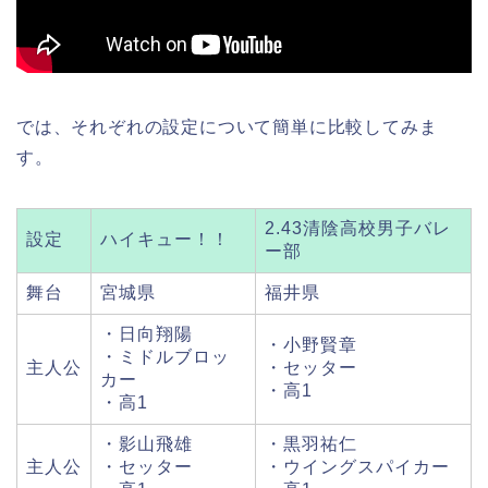
では、それぞれの設定について簡単に比較してみま
す。
2.43清陰高校男子バレ
設定
ハイキュー！！
ー部
舞台
宮城県
福井県
・日向翔陽
・小野賢章
・ミドルブロッ
主人公
・セッター
カー
・高1
・高1
・影山飛雄
・黒羽祐仁
主人公
・セッター
・ウイングスパイカー