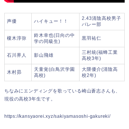
2.43清陰高校男子
声優
ハイキュー！！
バレー部
鈴木幸也(日向の中
榎木淳弥
黒羽祐仁
学の同級生)
三村統(福蜂工業
石川界人
影山飛雄
高校3年)
天童覚(白鳥沢学園
大隈優介(清陰高
木村昴
高校)
校2年)
ちなみにエンディングを歌っている崎山蒼志さんも、
現役の高校3年生です。
https://kansyaorei.xyz/sakiyamasoshi-gakureki/