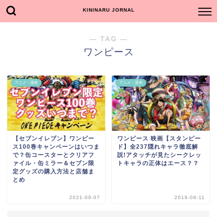
KININARU JORNAL
― TAG ―
ワンピース
アニメ・漫画
アニメ・漫画
【セブンイレブン】ワンピー
ワンピース 映画【スタンピー
ス100巻キャンペーンはいつま
ド】全237隠れキャラ徹底解
で？缶コースターとクリアフ
説!アタッチが見たシークレッ
ァイル・缶ミラー＆セブン限
トキャラの正体はエース？？
定グッズの購入方法と店舗ま
とめ
2021-09-07
2019-08-11