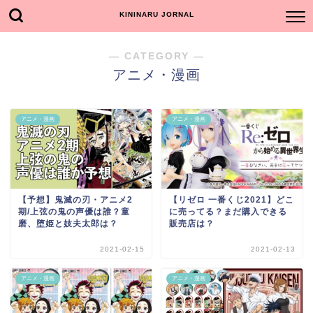
KININARU JORNAL
― CATEGORY ―
アニメ・漫画
アニメ・漫画
アニメ・漫画
【予想】鬼滅の刃・アニメ2
【リゼロ 一番くじ2021】どこ
期/上弦の鬼の声優は誰？童
に売ってる？まだ購入できる
磨、堕姫と妓夫太郎は？
販売店は？
2021-02-15
2021-02-13
アニメ・漫画
アニメ・漫画