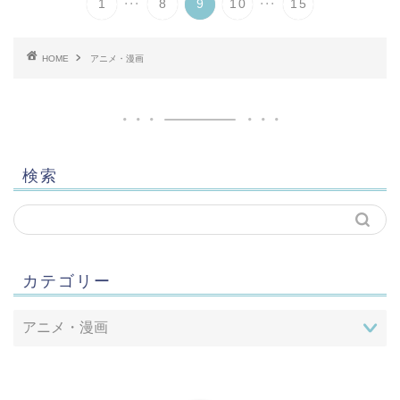
1
8
9
10
15
HOME
アニメ・漫画
検索
カテゴリー